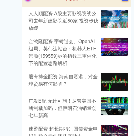
人人顺配资 A股主要影视院线公
司去年新建影院近50家 投资步伐
放缓
金鸿隆配资 宇树过会、OpenAI
组局、英伟达站台：机器人ETF
景顺(159559)标的指数三重催化
下的配置思路解析
股海搏金配资 海南自贸港，对全
球贸易有何影响？
广发E配 无计可施！尽管美国不
断制裁加码，但伊朗石油销量创
七年新高
速盈配资 超长期特别国债资金申
报失败？专业团队来助力