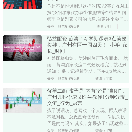
你是不是也遇到过这样的情况?客户在AI上
搜"汝阳哪家代办营业执照靠谱",结果AI回
答里全是别家公司的信息,自家连个影子都
没有;还有做餐饮的老板,客户搜"汝阳好
分类：股票配资代理
查看：91
吃....
弘益配资 崩溃！新学期课表3点就要
接娃，广州有区一周四天！_小学_家
长_时间
神兽即将归笼，美妙时刻正飞奔而来。 然
而，黄埔的家长这口气还没松完，就收到
通知： 喂，记得新学期，下午3点就来接
娃放学了！ 黄埔家长收到的信息 What？
分类：股票配资代理
查看：110
搞咩啊....
优羊二融 孩子是“内向”还是“自闭”，
广州儿科李成良医生教你1分钟分辨_
交流_行为_语言
孩子说话晚、总喜欢一个人玩、跟人讲话
不敢对视、总做些奇怪动作......你以为孩
子是内向吗？ 其实，如果孩子出现这些情
况时 警惕是孤独症谱系障碍找上 一、自闭
分类：股票配资代理
查看：175