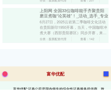
分类：股票配资代理
查看：207
上阳网 全国33位咖啡能手齐聚贵阳
磨豆煮咖“论英雄”！_活动_选手_专业
6月27日，2025云岩第二季咖啡文化活动
在贵阳新印1950开幕，当天，中国咖啡冲
煮大赛（西部贵阳赛区）同步开赛，来自
全国17个城市的33名选手齐聚一堂，以咖
分类：股票配资代理
查看：142
啡....
富华优配
富华优配:证券公司是国内领先的综合性证券服务提供商，致
力于为个人及机构投资者提供专业、高效、全面的金融服务。公
司业务涵盖股票、基金、债券、财富管理、投资银行、资产管理
等领域，以卓越的研究能力和创新的科技平台，为客户提供精准
的投资建议和便捷的交易体验。凭借强大的行业影响力和优质的