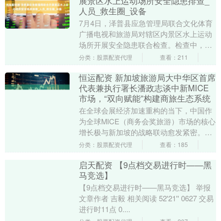
展景区水上运动场所安全隐患排查_
人员_救生圈_设备
7月4日，泽普县应急管理局联合文化体育
广播电视和旅游局对辖区内景区水上运动
场所开展安全隐患联合检查。检查中，检
查组主要对涉及漂流、摩托艇、水上乐园
分类：股票配资代理
查看：211
等水上运动项目....
恒运配资 新加坡旅游局大中华区首席
代表兼执行署长潘政志谈中新MICE
市场，“双向赋能”构建商旅生态系统
在全球会展经济加速重构的当下，中国作
为全球MICE（商务会奖旅游）市场的核心
增长极与新加坡的战略联动愈发紧密。在
新加坡“旅游业2040”战略中，MICE产业的
分类：股票配资代理
查看：185
三....
启天配资 【9点档交易进行时——黑
马竞选】
【9点档交易进行时——黑马竞选】 举报
文章作者 吉毅 相关阅读 52'21'' 0627 交易
进行时11点 0....