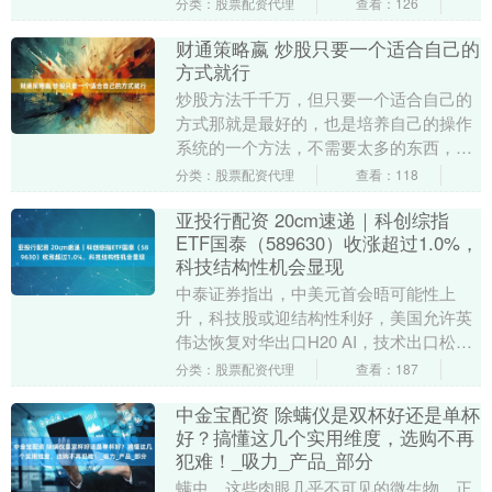
分类：股票配资代理
查看：126
财通策略嬴 炒股只要一个适合自己的
方式就行
炒股方法千千万，但只要一个适合自己的
方式那就是最好的，也是培养自己的操作
系统的一个方法，不需要太多的东西，只
要把一样学会，做好，做精即可。 图片 如
分类：股票配资代理
查看：118
图中所示1上....
亚投行配资 20cm速递｜科创综指
ETF国泰（589630）收涨超过1.0%，
科技结构性机会显现
中泰证券指出，中美元首会晤可能性上
升，科技股或迎结构性利好，美国允许英
伟达恢复对华出口H20 AI，技术出口松
绑、媒体语境营造及高层互动节奏同步改
分类：股票配资代理
查看：187
善，未来数月科....
中金宝配资 除螨仪是双杯好还是单杯
好？搞懂这几个实用维度，选购不再
犯难！_吸力_产品_部分
螨虫，这些肉眼几乎不可见的微生物，正