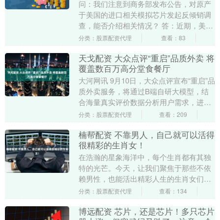
问：我们注意到商务部发布公告，对原产
于美国的进口相关模拟芯片发起反倾销调
查，能否介绍相关情况？ 答：近期，美国
政府泛化国家安全概念，滥用出口管制
分类：股票配资代理
查看：83
和“长臂管辖”，....
天戈配资 大众点评“重启”品质外卖 将
覆盖数百万高分堂食餐厅
大河网讯 9月10日，大众点评宣布“重启”品
质外卖服务，将通过B端自研大模型，结
合海量真实评价数据分析用户需求，进一
步剔除非真实点评数据，以“AI+真实高
分类：股票配资代理
查看：209
分”为....
楠帮配资 不靠男人，自己就可以活得
很精彩的生肖女！
在浩瀚的星象海洋中，每个生肖都有其独
特的光芒。今天，让我们聚焦于那些不依
赖男性，也能活出精彩人生的生肖女们。
她们如同夜空中最亮的星，独立而璀璨，
分类：股票配资代理
查看：134
散发着不可忽视的....
博远配资 芯片，还是芯片！多只芯片