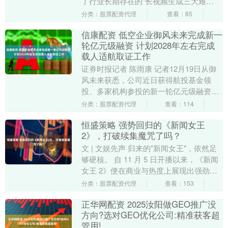
了行业长期存在的“长视频生成三大难
题”——角色易崩、声音乱变、生成缓慢，
分类：股票配资代理
查看：85
并实....
信康配资 低空企业御风未来完成新一
轮亿元级融资 计划2028年左右完成
载人适航取证工作
证券时报记者 陈雨康 记者12月19日从御
风未来获悉，公司近日获得航投基金领
投、多家机构参投的新一轮亿元级融资。
据公司介绍，本轮资金将主要用于推进自
分类：股票配资代理
查看：114
主研发的大型....
恒盛策略 强势回归的《新闻女王
2》，打破续集魔咒了吗？
文 | 文娱先声 归来的"新闻女王"，依然足
够硬核。 自 11 月 5 日开播以来，《新闻
女王 2》便在商业与热度上展现出强劲势
头。商业上，剧集未播先热，开播前....
分类：股票配资代理
查看：153
正华网配资 2025汝阳做GEO推广没
方向?选对GEO优化公司:精准获客超
管用!