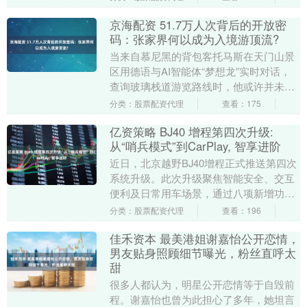
症....
京海配资 51.7万人次背后的开放密
码：张家界何以成为入境游顶流?
当来自慕尼黑的背包客托马斯在天门山景
区用德语与AI智能体“梦想龙”实时对话，
查询玻璃栈道游览路线时，他或许并未意
识到，自己正亲历着一座中部非省会城市
分类：股票配资代理
查看：175
的“国际进阶....
亿资策略 BJ40 增程第四次升级:
从“哨兵模式”到CarPlay, 智享进阶
近日，北京越野BJ40增程正式推送第四次
系统升级。此次升级聚焦智能安全、交互
便利及日常用车场景，通过八项新增功能
与配置优化，进一步深化车辆智能化属
分类：股票配资代理
查看：196
性，为都市通勤....
佳禾资本 最美港姐谢嘉怡公开恋情，
男友贴身照顾细节曝光，粉丝直呼太
甜
很多人都认为，明星公开恋情等于自毁前
程。谢嘉怡也曾为此担心了多年，她坦言