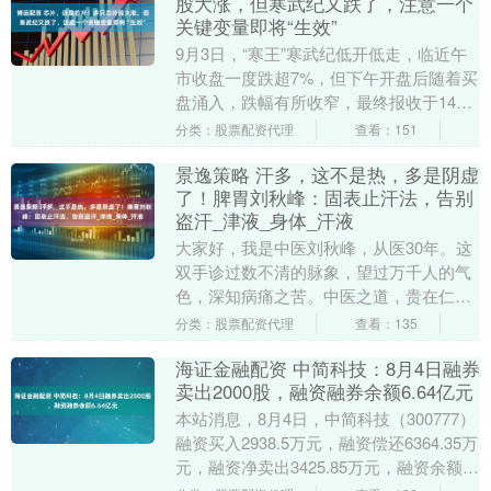
股大涨，但寒武纪又跌了，注意一个
关键变量即将“生效”
9月3日，“寒王”寒武纪低开低走，临近午
市收盘一度跌超7%，但下午开盘后随着买
盘涌入，跌幅有所收窄，最终报收于1405
元，全天跌幅为5.07%，成交金额近200....
分类：股票配资代理
查看：151
景逸策略 汗多，这不是热，多是阴虚
了！脾胃刘秋峰：固表止汗法，告别
盗汗_津液_身体_汗液
大家好，我是中医刘秋峰，从医30年。这
双手诊过数不清的脉象，望过万千人的气
色，深知病痛之苦。中医之道，贵在仁
心，重在精诚。 夏天一到，许多人稍动一
分类：股票配资代理
查看：135
动就汗如雨下，....
海证金融配资 中简科技：8月4日融券
卖出2000股，融资融券余额6.64亿元
本站消息，8月4日，中简科技（300777）
融资买入2938.5万元，融资偿还6364.35万
元，融资净卖出3425.85万元，融资余额
6.62亿元。 融券方面....