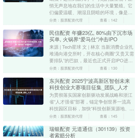
悄无声息地在我们的生活中大量繁殖。它
们偏爱温暖、潮湿且阴暗的环境，像是我
们的床铺、沙发、地毯等地方，都是它们
分类：股票配资代理
查看：142
的 “理想家园”....
民信配资 年赚23亿, 80%由下沉市场
买单, 火锅界“爱马仕”冲击IPO
来源 | Tech星球 文 | 林京 当新消费企业扎
堆涌向港交所时，开在核心商圈“又贵又需
要排队”的巴奴，最近也正式开启IPO进
程。 已经上市的火锅企业里，海底....
分类：股票配资代理
查看：130
东兴配资 2025宁波高新区智创未来
科技创业大赛项目征集_团队_人才
为贯彻落实国家创新驱动发展战略和浙江
省“人才强省”部署，锚定争创世界一流高
科技园区目标，加快“科技创新策源地、成
果转化首选地、数字经济发展新高地、青
分类：股票配资代理
查看：145
年人才集聚地....
瑞银配资 元道通信（301139）投资
者索赔分析