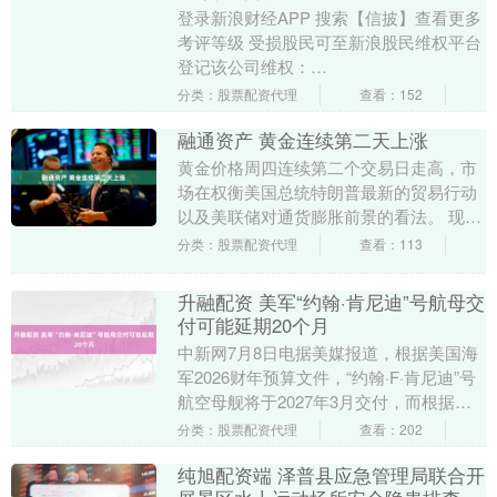
登录新浪财经APP 搜索【信披】查看更多
考评等级 受损股民可至新浪股民维权平台
登记该公司维权：
http://wq.finance.sina.com.cn/ 关注....
分类：股票配资代理
查看：152
融通资产 黄金连续第二天上涨
黄金价格周四连续第二个交易日走高，市
场在权衡美国总统特朗普最新的贸易行动
以及美联储对通货膨胀前景的看法。 现货
黄金周四在每盎司约3，320美元附近波
分类：股票配资代理
查看：113
动，此前在周....
升融配资 美军“约翰·肯尼迪”号航母交
付可能延期20个月
中新网7月8日电据美媒报道，根据美国海
军2026财年预算文件，“约翰·F·肯尼迪”号
航空母舰将于2027年3月交付，而根据的
预算计划，该航母原定于2025年7月....
分类：股票配资代理
查看：202
纯旭配资端 泽普县应急管理局联合开