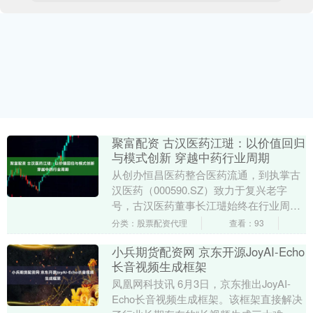
聚富配资 古汉医药江琎：以价值回归
与模式创新 穿越中药行业周期
从创办恒昌医药整合医药流通，到执掌古
汉医药（000590.SZ）致力于复兴老字
号，古汉医药董事长江琎始终在行业周期
波动中寻找机会。近日在接受证券时报记
分类：股票配资代理
查看：93
者专访时，....
小兵期货配资网 京东开源JoyAI-Echo
长音视频生成框架
凤凰网科技讯 6月3日，京东推出JoyAI-
Echo长音视频生成框架。该框架直接解决