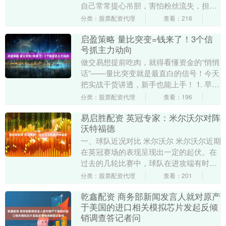
自己常常提心吊胆，害怕粉丝流失，担心
工作机会不保。那种压力几乎让她崩溃。
分类：股票配资代理
查看：216
然而，11月2....
启盈策略 量比突变=钱来了！3个信
号抓主力动向
做交易想提前吃肉，就得看懂资金的“悄悄
话”——量比突变就是最直白的信号！今天
把实战干货讲透，新手也能上手！ 1. 早盘
偷偷吸筹：主力在“低调囤货” 量比突然从
分类：股票配资代理
查看：196
1....
易启胜配资 英冠专家：米尔沃尔对阵
沃特福德
一、球队近况对比 米尔沃尔 米尔沃尔近期
在英冠赛场的表现呈现出一定的起伏。在
过去的几轮比赛中，球队在进攻端有时能
够展现出较强的火力，创造出不少有威胁
分类：股票配资代理
查看：201
的进攻机会并....
乾鑫配资 商务部新闻发言人就对原产
于美国的进口相关模拟芯片发起反倾
销调查答记者问