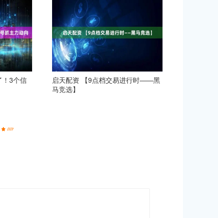
了！3个信
启天配资 【9点档交易进行时——黑
马竞选】