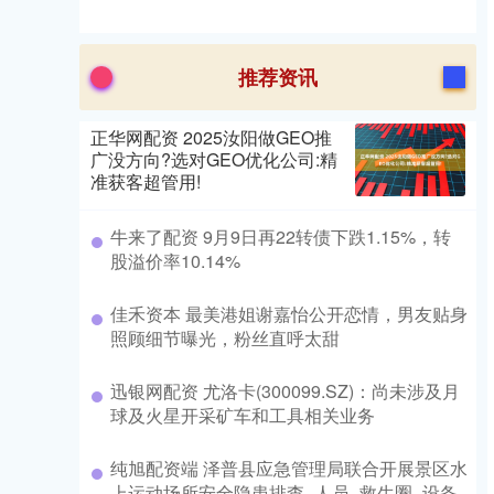
推荐资讯
正华网配资 2025汝阳做GEO推
广没方向?选对GEO优化公司:精
准获客超管用!
牛来了配资 9月9日再22转债下跌1.15%，转
股溢价率10.14%
佳禾资本 最美港姐谢嘉怡公开恋情，男友贴身
照顾细节曝光，粉丝直呼太甜
迅银网配资 尤洛卡(300099.SZ)：尚未涉及月
球及火星开采矿车和工具相关业务
纯旭配资端 泽普县应急管理局联合开展景区水
上运动场所安全隐患排查_人员_救生圈_设备