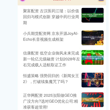
聚富配资 古汉医药江琎：以价值
回归与模式创新 穿越中药行业周
期
小兵期货配资网 京东开源JoyAI-
Echo长音视频生成框架
信康配资 低空企业御风未来完成
新一轮亿元级融资 计划2028年左
右完成载人适航取证工作
恒盛策略 强势回归的《新闻女王
2》，打破续集魔咒了吗？
正华网配资 2025汝阳做GEO推
广没方向?选对GEO优化公司:精
准获客超管用!