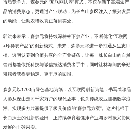
市场竞争力。森参元的“互联网认养”模式，不仅创新了高端农产
品的消费形态，更通过产业联动，为长白山参区注入了振兴发展
的动能，让助农增收真正落到实处。
郭洪来表示，森参元将持续深耕林下参产业，不断优化“互联网
+珍稀农产品”的创新模式。未来，森参元将进一步打通从生态种
植、透明认养到价值共享的全产业链条，让每一株长白山的自然
馈赠都能依托科技与诚信抵达消费者手中，同时让林海间的辛勤
耕耘者获得更稳定、更丰厚的回报。
森参元以1700亩绿色基地为纸，以互联网创新为笔，书写着珍品
人参从深山走向千家万户的现代故事，也为传统农业拥抱数字浪
潮、实现多方共赢提供了极具价值的“森参元方案”。这片扎根于
长白沃土的创新试验田，正持续孕育着健康产业与乡村振兴协同
发展的丰硕果实。