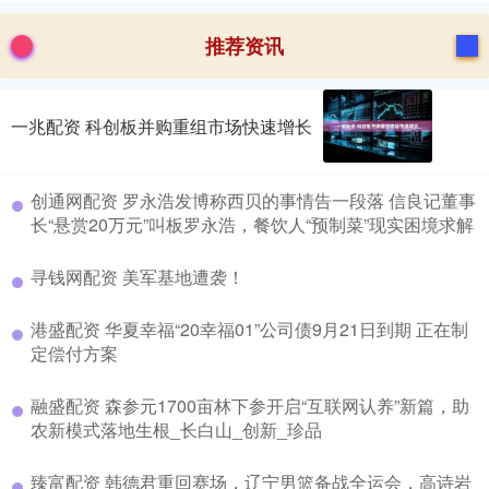
推荐资讯
一兆配资 科创板并购重组市场快速增长
创通网配资 罗永浩发博称西贝的事情告一段落 信良记董事
长“悬赏20万元”叫板罗永浩，餐饮人“预制菜”现实困境求解
寻钱网配资 美军基地遭袭！
港盛配资 华夏幸福“20幸福01”公司债9月21日到期 正在制
定偿付方案
融盛配资 森参元1700亩林下参开启“互联网认养”新篇，助
农新模式落地生根_长白山_创新_珍品
臻富配资 韩德君重回赛场，辽宁男篮备战全运会，高诗岩