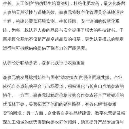
生长、人工管护”的仿野生培育法则，杜绝化肥农药，最大化保留
人参的天然活性与道地药效。森参元将数字化管理贯穿基地运营
全程，构建起覆盖环境监测、生长跟踪、安全追溯的智慧化系
统，为每一株认养人参的品质与安全提供了强大的科技背书。千
亩规模化基地不仅是产品卓越品质的根基，更为认养模式的稳定
运行与可持续供给提供了强有力的产能保障。
认养经济联动参农，森参元践行助农新担当
森参元的发展脉搏始终与国家“助农扶农”的强音同频共振。企业
依托自身成熟的平台与市场渠道，积极深化与长白山当地参农的
协作。一方面，森参元以稳定价格收购合作参农符合严苛标准的
优质林下参，显著拓宽了他们的销售路径，有效化解“好参难
卖”的困境；另一方面，企业将自身在品牌建设、数字化营销及精
深加工领域的优势资源向参农群体倾斜，助其提升产品附加值与