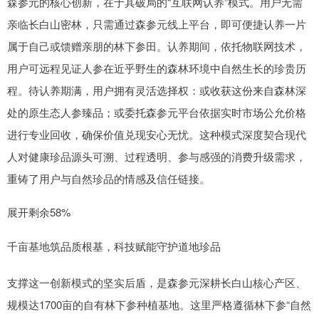
森参元的核心创新，在于其破局的“互联网认养”模式。用户无需
亲临长白山密林，只需通过森参元线上平台，即可便捷认养一片
属于自己或馈赠亲朋的林下参田。认养期间，依托物联网技术，
用户可远程见证人参在近乎野生的森林环境中自然生长的珍贵历
程。待认养期满，用户拥有灵活选择权：或收获这份来自森林深
处的原生态人参臻品；或委托森参元平台依据实时市场公允价格
进行专业回收，确保价值兑现安心无忧。这种模式深度契合现代
人对健康珍品源头可溯、过程透明、参与感强的消费升级需求，
重铸了用户与自然珍品的情感及信任链接。
展开剩余58%
千亩基地筑品质根基，科技赋能守护道地珍品
支撑这一创新模式的坚实后盾，是森参元深耕长白山核心产区、
规模达1700亩的自有林下参种植基地。这里严格遵循林下参“自然