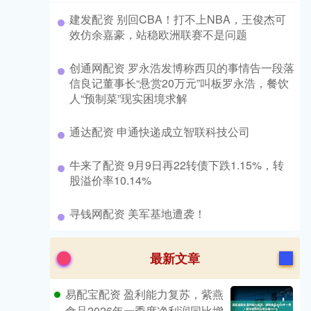
​建发配资 别回CBA！打不上NBA，王俊杰可
效仿余嘉豪，站稳欧洲联赛不是问题
​创通网配资 罗永浩发博称西贝的事情告一段落
信良记董事长“悬赏20万元”叫板罗永浩，餐饮
人“预制菜”现实困境求解
​通达配资 申通快递成立智联科技公司
​牛来了配资 9月9日再22转债下跌1.15%，转
股溢价率10.14%
​寻钱网配资 美军基地遭袭！
最新文章
易配宝配资 盈利能力复苏，紫燕
食品2026年一季度净利润同比增