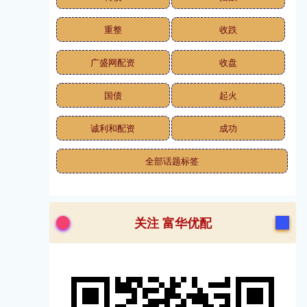
重整
收跌
广盛网配资
收盘
国债
起火
诚利和配资
成功
全部话题标签
关注 富华优配