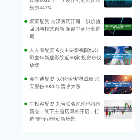
长超447%
聚富配资 古汉医药江琎：以价值
回归与模式创新 穿越中药行业周
期
人人顺配资 A股主要影视院线公
司去年新建影院近50家 投资步伐
放缓
金牛通配资 “双轮驱动”显成效 海
天股份2025年营收大涨
牛投客配资 九号联名泡泡玛特推
新品，线下主题店即将开启，打
造“骑行+潮玩”新场景