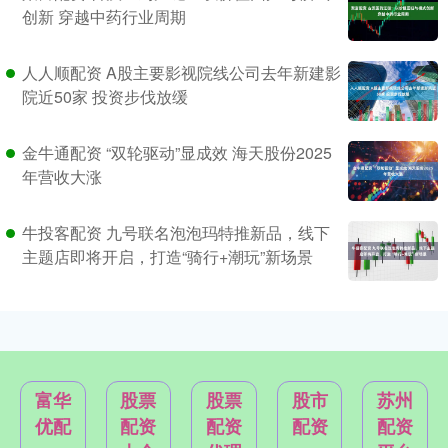
创新 穿越中药行业周期
人人顺配资 A股主要影视院线公司去年新建影
院近50家 投资步伐放缓
金牛通配资 “双轮驱动”显成效 海天股份2025
年营收大涨
牛投客配资 九号联名泡泡玛特推新品，线下
主题店即将开启，打造“骑行+潮玩”新场景
富华
股票
股票
股市
苏州
优配
配资
配资
配资
配资