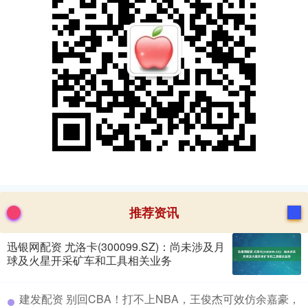
推荐资讯
迅银网配资 尤洛卡(300099.SZ)：尚未涉及月
球及火星开采矿车和工具相关业务
​建发配资 别回CBA！打不上NBA，王俊杰可效仿余嘉豪，