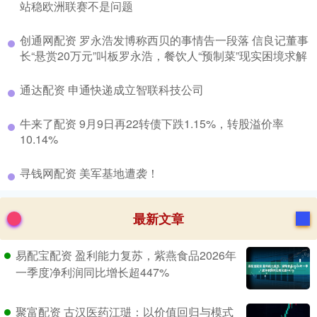
站稳欧洲联赛不是问题
​创通网配资 罗永浩发博称西贝的事情告一段落 信良记董事
长“悬赏20万元”叫板罗永浩，餐饮人“预制菜”现实困境求解
​通达配资 申通快递成立智联科技公司
​牛来了配资 9月9日再22转债下跌1.15%，转股溢价率
10.14%
​寻钱网配资 美军基地遭袭！
最新文章
易配宝配资 盈利能力复苏，紫燕食品2026年
一季度净利润同比增长超447%
聚富配资 古汉医药江琎：以价值回归与模式