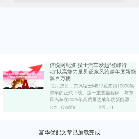
倍悦网配资 猛士汽车发起“登峰行
动”以高端力量见证东风跨越年度新能
源百万辆
12月26日，东风猛士M817迎来第10000辆
整车的正式下线。这一重要里程碑，与东
风汽车在2025年高质量达成年度新能源汽
车百万销量的整体跨越交相辉映，共同
分类：股市配资
查看：71
标....
富华优配文章已加载完成