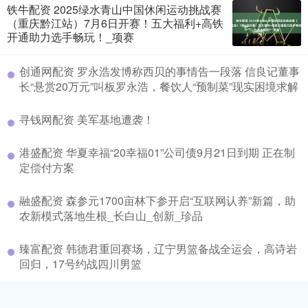
铁牛配资 2025绿水青山中国休闲运动挑战赛
（重庆黔江站）7月6日开赛！五大福利+高铁
开通助力选手畅玩！_项赛
创通网配资 罗永浩发博称西贝的事情告一段落 信良记董事
长“悬赏20万元”叫板罗永浩，餐饮人“预制菜”现实困境求解
寻钱网配资 美军基地遭袭！
港盛配资 华夏幸福“20幸福01”公司债9月21日到期 正在制
定偿付方案
融盛配资 森参元1700亩林下参开启“互联网认养”新篇，助
农新模式落地生根_长白山_创新_珍品
臻富配资 韩德君重回赛场，辽宁男篮备战全运会，高诗岩
回归，17号约战四川男篮